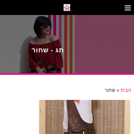
תג - שחור
הבית
»
שחור