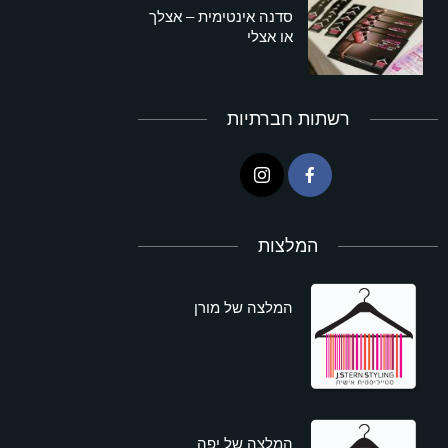
סדנה אינטימית – אצלך
או אצלי
רשתות חברתיות
המלצות
המלצה של מורן
המלצה של יפה