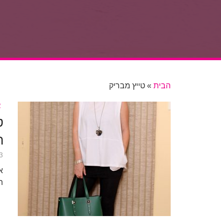
הבית
»
טייץ מבריק
א
ט
ה
13 שנ
א
ה