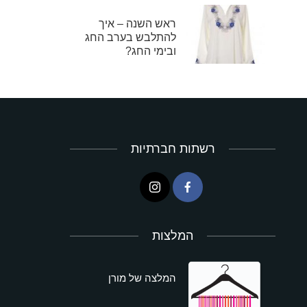
ראש השנה – איך
להתלבש בערב החג
ובימי החג?
רשתות חברתיות
המלצות
המלצה של מורן