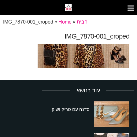
הבית
»
Home
»
IMG_7870-001_croped
IMG_7870-001_croped
עוד בנושא
סדנה עם טריק ושיק