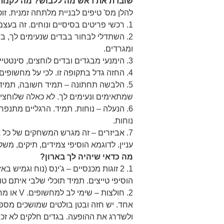
שוברת את ראש מה ללבוש? מה לקנות?
להלן מס' טיפים לבניית מלתחה זמנית. זוכ
1. רכשי פריטים בסיסיים ונוחים. זה בעצם טיפ לכל החיים. לא צמוד מידי, לא רחב מידי.
2. השתדלי לבחור בבדים שנעימים לך, בד
ומגרדים.
3. הימנעי מבגדים ובדים לוחצים, סינטטיים, מפסי רוחב על החזה והבטן.
4. החזה גדל בתקופה זו. לכי על מחשופים/מיפתחים, ולא כאלה שיחנקו אותך.
5. הלבשה תחתונה – תמיד חשובה, תמיד 
שמתאימים ונעימים לך. לא כאלה שלוחצים
6. הנעלה – נוחות. תמיד. הרגליים מתנפח
נוחות.
7. אביזרים – זה מגרש המשחקים של כל 
עניין. לדוגמא הוסיפי צמידים, תיקים, משק
מה כדאי שיהיה לך בארון?
1. 2 זוגות מכנסיים – ג'ינס (נוח וגמיש באזור הבטן) ומכנסיים שחורים.
הוסיפי טייצים. תמיד תוכלי שלבי איתם טונ
2. חולצו
אחד. יש חזה ובטן בולטים שמושכים מספ
ולשדרג את ההופעה. בגדים חלקים לא זכירי