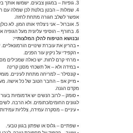
3. גופיות – במגוון צבעים. ישמשו אותך בקיץ ובחורף. גם בחורף חם בהריון.
4. שמלות – הבטן בולטת לכן שמלה עם 
אפשר לשלב חגורה מתחת לחזה.
5. אוברול – אני ניצלתי אותו המון. לא כולן אוהבות. ייראה נפלא כל פעם עם חולצה/גופיה מתחתיו.
6. בחורף – הוסיפי עליונית מעל הגופיה או החולצה לחימום.
ובנושא הטיפוח להלן המלצותיי:
• בהריון את עוברת שינויים הורמונאליים
• הקפידי על ניקיון עור הפנים.
• מרחי קרם לחות. יש כאלה שמכילים מסנ
• במידה ולא – אל תשכחי מסנן קרינה
• קונסילר – למריחה מתחת לעיניים. מומ
• מייק אפ – החבר הטוב של כל אישה. מע
מקדם הגנה.
• סומק – לרוב הנשים יש אדמומיות בעור ה
לגוונים החומים/כתומים. ולא הרבה. לשים ל
• עיניים – מסקרה עמידה, צלליות עמידות.
• שפתיים – גלוס או שפתון בגוון טבעי.
• שיער – הקפיד על תספורת טובה. לגבי 