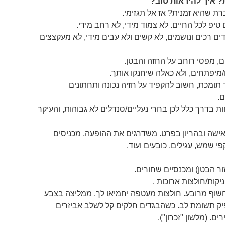
 איך להיראות טוב?
רת שהיא זמנית? אז אל תגזימי.
ים רכים ונושמים, לא קשים ולא עבים מידי, לא מעקצצים
תומכת, חשוב להקפיד על חזיה נכונה ותחתונים
.
ות בדרך כלל לכן בחרי נעליים/סנדלים לא גבוהות, והעיקר
אישה ובהריון בפרט. משדרגים את ההופעה, מכניסים
פי שמש, עגילים, כובעים ועוד.
יקות/חולצות ארוכות .
ת – שימי לב למחשופים. V או מחשוף מרובע. חולצות מעטפה יחמיאו לך. ממליצה בצבע
יק תשומת לב. כשהבגדים חלקים קל לשלב אביזרים
ם. (מלשון "זכרון").