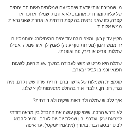
מי שמכירה אותי יודעת שיחסי עם שמלות/חצאיות הם יחסים
של עליות ומורדות. אוהבת, לא אוהבת, שמלה ארוכה או
קצרה, כזו שאני נראית בה קצת דודתית או אחרת שאני נראית
ממש אלוהית.
הקיץ עדיין כאן, ומצפים לנו עוד ימים חמים/לוהטים/חמסינים.
זה ממש הזמן (מכירות סוף עונה) לאמץ לך איזו שמלה ואפילו
שמלות. פריט אוורירי, נוח ואופנתי.
שמלה היא פריט שימושי לעבודה במשך שעות היום, לשעות
הפנאי וכמובן לבילוי בערב.
קולקציית השמלות של גרשון ברם, דורית שדה,ששון קדם, מיה
נגרי, רונן חן, גולברי ועוד בהחלט מתאימות לקיץ שלנו.
איך ללבוש שמלה ולהיראות שיקית ולא דודתית?
לא נדרש הרבה. שינוי קטן עושה את ההבדל בין מראה דודתי
למראה שיקי ועדכני. בין שמלת יום-יום לערב. זה יכול לבוא
לביטוי בסוג הבד, באורך (מיני/מידי/מקסי), עד איפה