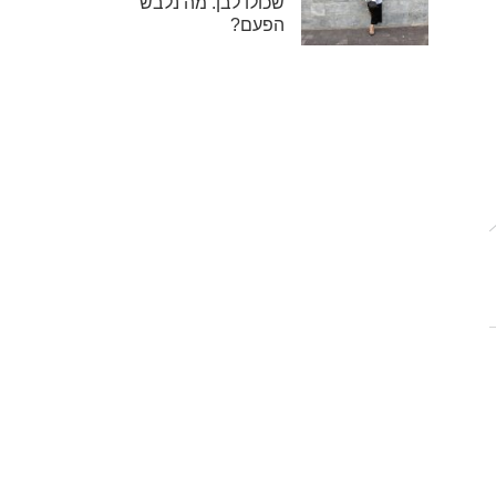
שכולו לבן. מה נלבש
הפעם?