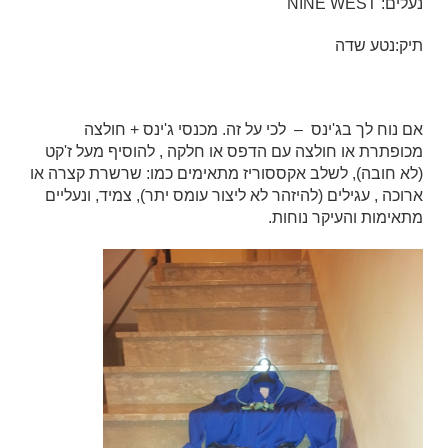
נעלים: NINE WEST
תיק:נטע שדה
אם נוח לך בג'ינס – לכי על זה. מכנסי ג'ינס + חולצה
מכופתרת או חולצה עם הדפס או חלקה , להוסיף מעל ז'קט
(לא חובה), לשלב אקססוריז מתאימים כמו: שרשרת קצרה או
ארוכה , עגילים (להיזהר לא ליצור עומס יתר), צמיד, ונעליים
מתאימות והעיקר נוחות.