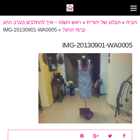
הבית
»
הבלוג של יהודית
»
ראש השנה – איך להתלבש בערב החג
ובימי החג?
»
IMG-20130901-WA0005
IMG-20130901-WA0005