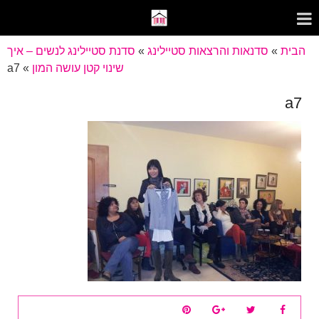
הבית
»
סדנאות והרצאות סטיילינג
»
סדנת סטיילינג לנשים – איך
שינוי קטן עושה המון
»
a7
a7