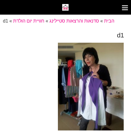
הבית
»
סדנאות והרצאות סטיילינג
»
חוויית יום הולדת
»
d1
d1