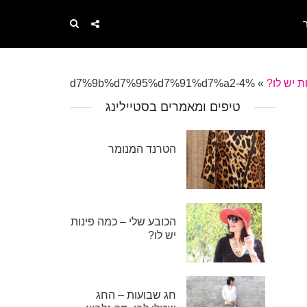
ת יש לו?
»
%d7%9b%d7%95%d7%91%d7%a2-4
טיפים ומאמרים בסטיילינג
הטרנד המנומר
הכובע שלי – כמה פינות
יש לו?
חג שבועות – החג