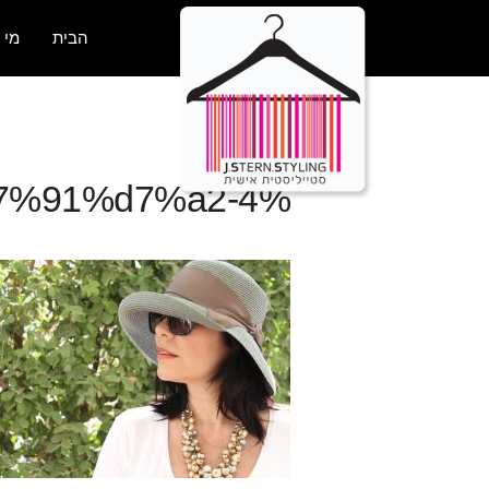
הבית
מי 
%d7%9b%d7%95%d7%91%d7%a2-4