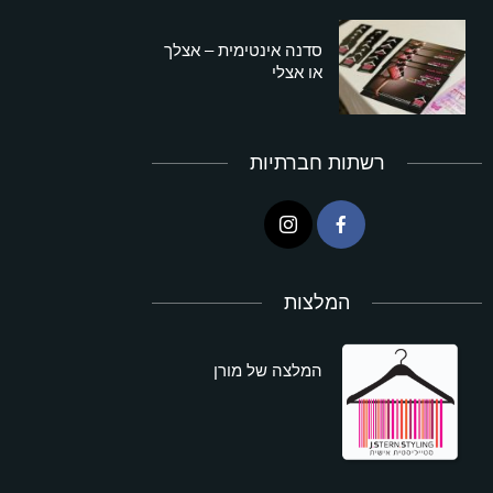
סדנה אינטימית – אצלך
או אצלי
רשתות חברתיות
המלצות
המלצה של מורן