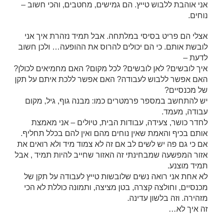
אני אוהבת ללבוש טייץ. הם גמישים, מחטבים, והכי חשוב –
נוחים.
אצלי הם פריט בסיסי במלתחה. אבל תמיד נזהרת איך אני
לובשת אותם. כי הם יכולים להרוס את ההופעה… ולכן חשוב
לדעת –
איך לובשים? לאן לובשים? לכל מקום? האם מחמיאים לכולן?
האם אפשר ללבוש לעבודה? האם אפשר ללכת איתם על תקן
של מכנסיים?
יש להתחשב במספר פרמטרים כמו: מבנה גוף, גיל, מקום
עבודה, מעמד.
לחדר כושר, צעידה, עבודות הבית, טיולים – אני מאמצת
אותם בכיף והאמת שאין נוחים מהם ואין להם בכלל תחליף.
אם כי גם פה יש לשים לב אם זה לא צמוד מיד ולא רואים את
אזור המפשעה שמבחינתי זה האזור שחייב להיות תמיד , אבל
תמיד מוצנע.
לא אחת אני רואה נשים שלובשות טייץ לעבודה על תקן של
מכנסיים, וחולצה קצרה, בטן מציצה, ותמונה כוללת לא הכי
מזהירה. וזה בלשון עדינה.
זה איך לא…