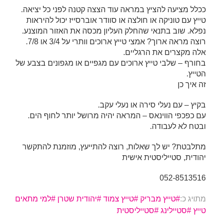
ככלל מציעה להציץ במראה עוד הצצה קטנה לפני כל יציאה.
טייץ עם טוניקה או חולצה או סוודר אוברסייז יכול להיראות
נפלא. שוב בתנאי שהחלק העליון מכסה את האזור המוצנע.
רוצה מראה ארוך? אמצי טייץ ארוכים וותרי על 3/4 או 7/8.
אלה מקצרים את הרגליים.
בחורף – שלבי טייץ ארוכים עם מגפיים או מגפונים בצבע של
הטייץ.
זה איך כן
בקיץ – עם נעלי סירה או נעלי עקב.
עם כפכפי הווינאס – המראה יהיה מרושל יותר לחוף הים.
ובטח לא לעבודה.
מתלבטת? יש לך שאלות, רוצה להתייעץ, מוזמנת להתקשר
יהודית, סטייליסטית אישית
052-8513516
מתויג כ:
טייץ מבריק
טייץ צמוד
יהודית שטרן
למי מתאים
טייץ
סטיילינג
סטייליסטית