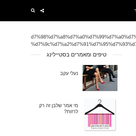
%d7%98%d7%a8%d7%a0%d7%99%d7%a0%d7%
%d7%9c%d7%a2%d7%91%d7%95%d7%93%d7
טיפים ומאמרים בסטיילינג
נעלי עקב
מי אמר שלבן זה רק
לרזות?