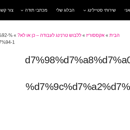
אני
שירותי סטיילינג
הבלוג שלי
מכתבי תודה
צור קשר
הבית
»
אקססוריז
»
ללבוש טרנינג לעבודה – כן או לא?
»
92-
%94-1
%d7%98%d7%a8%d7%
%d7%9c%d7%a2%d7%