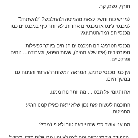
חורף, גשם, קר.
למי יש כוח וחשק לצאת מהמיטה ולהתלבש? "להשתחל"
למכנסי ג'ינס או מכנסיים אחרות. לא יותר כיף במכנסיים כמו
מכנסי הפיז'מה/הטרנינג?
מכנסי הטרנינג הם המכנסיים הנוחים ביותר לפעילות
ספורטיבית (איזו שלא תהיה), שעות הפנאי, ולעבודה… נוחים
ופרקטיים.
אין כמו מכנסי טרנינג, המראה המשוחרר/הרפוי והנינוח גם
במשך היום.
אה והגומי על הבטן… מה יותר נוח ממנו.
החוכמה
לעשות זאת נכון שלא יראה כאילו קמנו הרגע
מהמיטה.
מה אני עושה כדי שזה ייראה טוב ולא פיז'מתי?
-מקפידה שהמכנסיים והחולצה לא יהיו מרושלים מידי. מרושל,