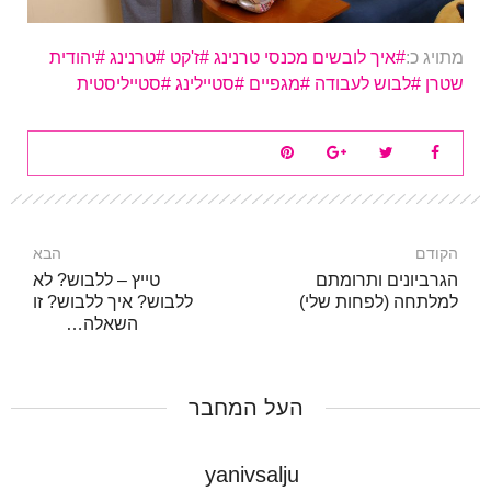
מתויג כ:
איך לובשים מכנסי טרנינג
ז'קט
טרנינג
יהודית
שטרן
לבוש לעבודה
מגפיים
סטיילינג
סטייליסטית
הקודם
הבא
הגרביונים ותרומתם
טייץ – ללבוש? לא
למלתחה (לפחות שלי)
ללבוש? איך ללבוש? זו
השאלה…
העל המחבר
yanivsalju