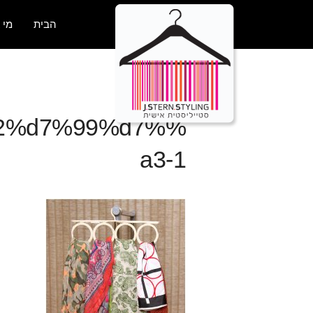
הבית
מי 
a2%d7%99%d7%
a3-1