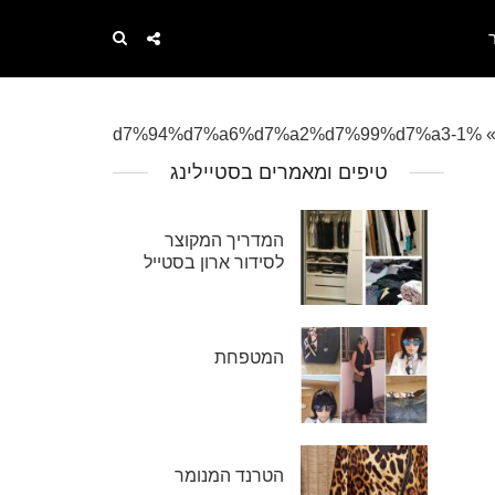
%d7%94%d7%a6%d7%a2%d7%99%d7%a3-1
טיפים ומאמרים בסטיילינג
המדריך המקוצר
לסידור ארון בסטייל
המטפחת
הטרנד המנומר