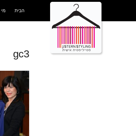
הבית
מי 
gc3